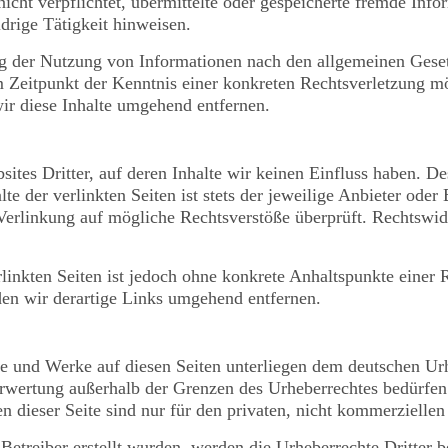
icht verpflichtet, übermittelte oder gespeicherte fremde In
drige Tätigkeit hinweisen.
g der Nutzung von Informationen nach den allgemeinen Geset
em Zeitpunkt der Kenntnis einer konkreten Rechtsverletzung 
ir diese Inhalte umgehend entfernen.
ites Dritter, auf deren Inhalte wir keinen Einfluss haben. D
 der verlinkten Seiten ist stets der jeweilige Anbieter oder 
Verlinkung auf mögliche Rechtsverstöße überprüft. Rechtswid
rlinkten Seiten ist jedoch ohne konkrete Anhaltspunkte einer 
n wir derartige Links umgehend entfernen.
lte und Werke auf diesen Seiten unterliegen dem deutschen Urh
erwertung außerhalb der Grenzen des Urheberrechtes bedürfen
 dieser Seite sind nur für den privaten, nicht kommerziellen
 Betreiber erstellt wurden, werden die Urheberrechte Dritter b